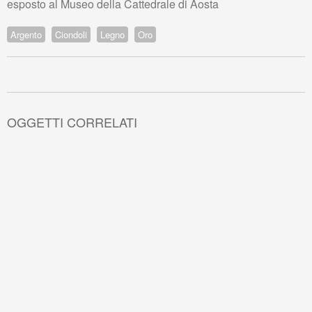
esposto al Museo della Cattedrale di Aosta
Argento
Ciondoli
Legno
Oro
PRECEDENTE
SUCCESSIVO
OGGETTI CORRELATI