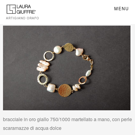
MENU
ARTIGIANO ORAFO
bracciale in oro giallo 750/1000 martellato a mano, con perle
scaramazze di acqua dolce